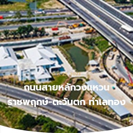
พ.ค. 25, 2023
ถนนสายหลักวงแหวน
ราชพฤกษ์-ตะวันตก ทำเลทอง